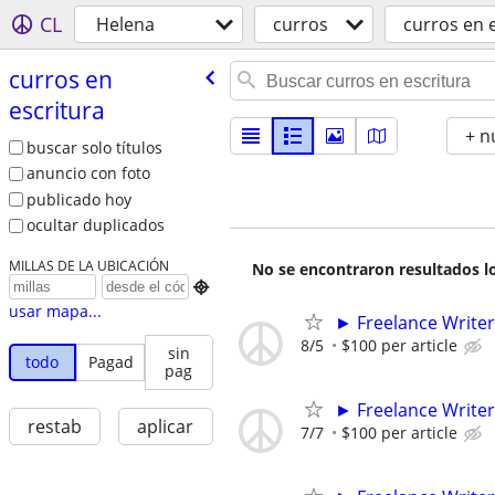
CL
Helena
curros
curros en 
curros en
escritura
+ n
buscar solo títulos
anuncio con foto
publicado hoy
ocultar duplicados
MILLAS DE LA UBICACIÓN
No se encontraron resultados lo

usar mapa...
► Freelance Writer
8/5
$100 per article
sin
todo
Pagad
pag
► Freelance Writer
restab
aplicar
7/7
$100 per article