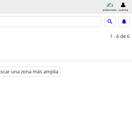
anúnciate
cuenta
1 - 6
de 6
scar una zona más amplia