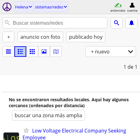
Helena
sistemas/redes
anúnciate
cuenta
+
anuncio con foto
publicado hoy
+ nuevo
1
de 1
No se encontraron resultados locales. Aquí hay algunos
cercanos (ordenados por distancia)
buscar una zona más amplia
Low Voltage Electrical Company Seeking
Employee