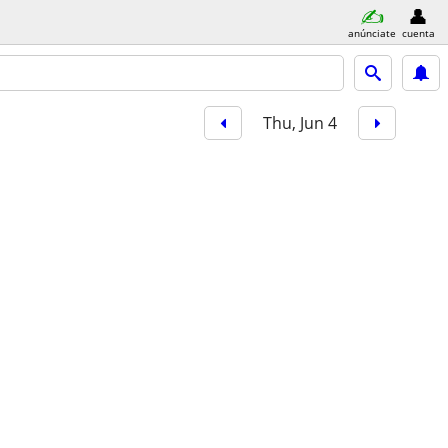
anúnciate
cuenta
Thu, Jun 4