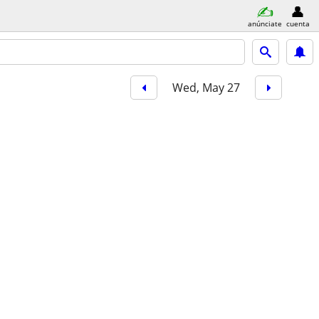
anúnciate
cuenta
Wed, May 27