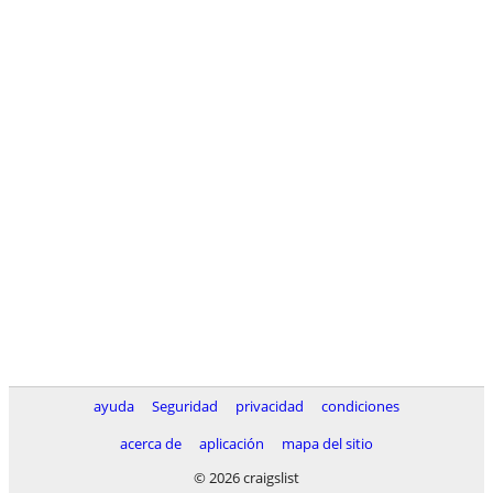
ayuda
Seguridad
privacidad
condiciones
acerca de
aplicación
mapa del sitio
© 2026 craigslist