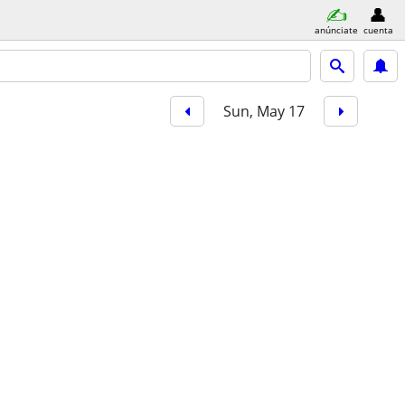
anúnciate
cuenta
Sun, May 17