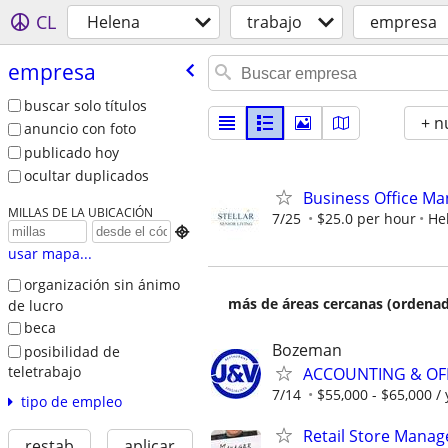
CL
Helena
trabajo
empresa
empresa
buscar solo títulos
+ n
anuncio con foto
publicado hoy
ocultar duplicados
Business Office Man
MILLAS DE LA UBICACIÓN
7/25
$25.0 per hour
He

usar mapa...
organización sin ánimo
más de áreas cercanas (ordenad
de lucro
beca
Bozeman
posibilidad de
teletrabajo
ACCOUNTING & OF
7/14
$55,000 - $65,000 /
tipo de empleo
Retail Store Manag
restab
aplicar