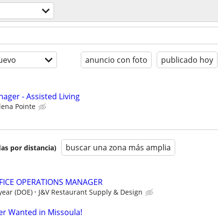
uevo
anuncio con foto
publicado hoy
ager - Assisted Living
lena Pointe
buscar una zona más amplia
as por distancia)
FICE OPERATIONS MANAGER
 year (DOE)
J&V Restaurant Supply & Design
er Wanted in Missoula!