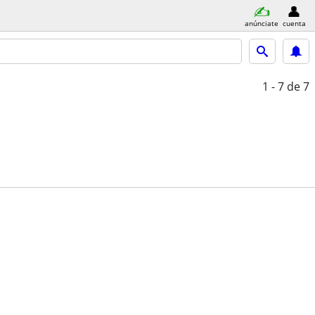
anúnciate
cuenta
1 - 7
de 7