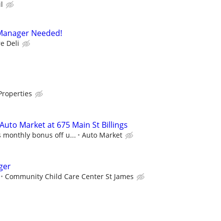
l
Manager Needed!
e Deli
Properties
uto Market at 675 Main St Billings
 monthly bonus off u...
Auto Market
ger
Community Child Care Center St James