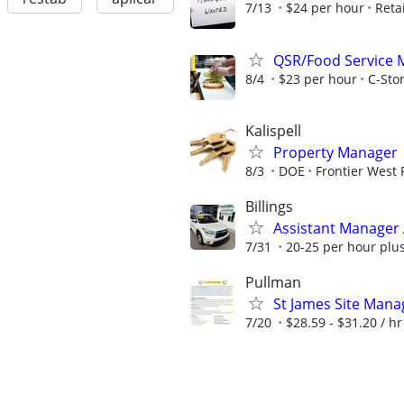
7/13
$24 per hour
Retai
QSR/Food Service 
8/4
$23 per hour
C-Stor
Kalispell
Property Manager
8/3
DOE
Frontier West 
Billings
Assistant Manager A
7/31
20-25 per hour plus
Pullman
St James Site Mana
7/20
$28.59 - $31.20 / hr