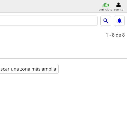
anúnciate
cuenta
1 - 8
de 8
scar una zona más amplia