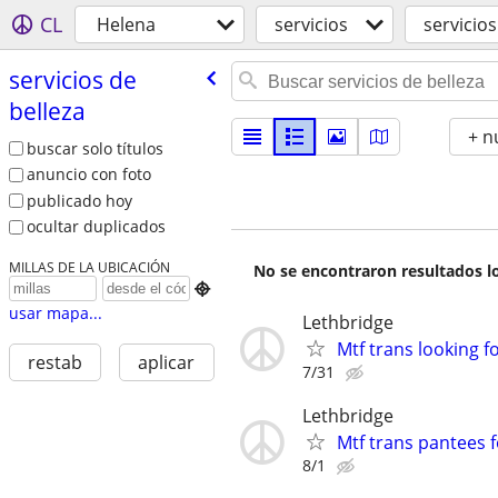
CL
Helena
servicios
servicios
servicios de
belleza
+ n
buscar solo títulos
anuncio con foto
publicado hoy
ocultar duplicados
MILLAS DE LA UBICACIÓN
No se encontraron resultados lo

usar mapa...
Lethbridge
Mtf trans looking 
restab
aplicar
7/31
Lethbridge
Mtf trans pantees f
8/1