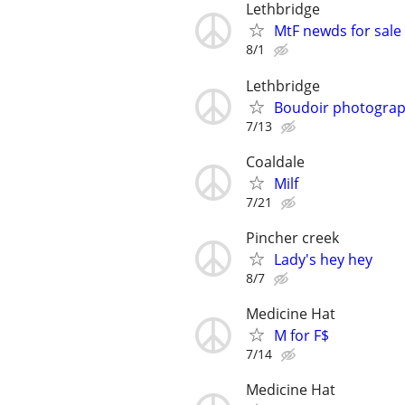
Lethbridge
MtF newds for sale
8/1
Lethbridge
Boudoir photogra
7/13
Coaldale
Milf
7/21
Pincher creek
Lady's hey hey
8/7
Medicine Hat
M for F$
7/14
Medicine Hat